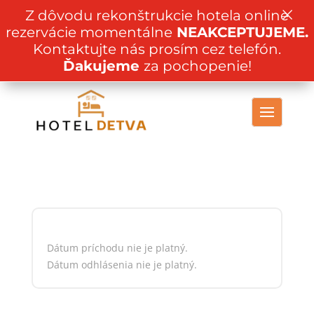
×
Z dôvodu rekonštrukcie hotela online
rezervácie momentálne
NEAKCEPTUJEME.
Kontaktujte nás prosím cez telefón.
Ďakujeme
za pochopenie!
Dátum príchodu nie je platný.
Dátum odhlásenia nie je platný.