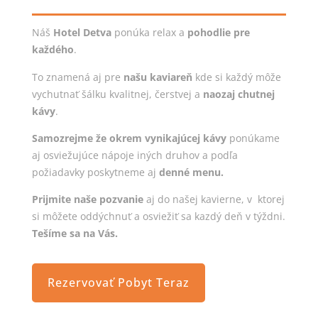
Náš
Hotel Detva
ponúka relax a
pohodlie pre
každého
.
To znamená aj pre
našu kaviareň
kde si každý môže
vychutnať šálku kvalitnej, čerstvej a
naozaj chutnej
kávy
.
Samozrejme že okrem vynikajúcej kávy
ponúkame
aj osviežujúce nápoje iných druhov a podľa
požiadavky poskytneme aj
denné menu.
Prijmite naše pozvanie
aj do našej kavierne, v ktorej
si môžete oddýchnuť a osviežiť sa kazdý deň v týždni.
Tešíme sa na Vás.
Rezervovať Pobyt Teraz