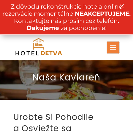
×
Z dôvodu rekonštrukcie hotela online
rezervácie momentálne
NEAKCEPTUJEME.
Kontaktujte nás prosím cez telefón.
Ďakujeme
za pochopenie!
Naša Kaviareň
Urobte Si Pohodlie
a Osviežte sa