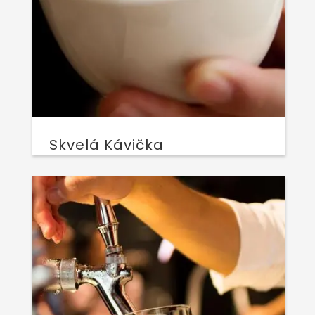
Skvelá Kávička