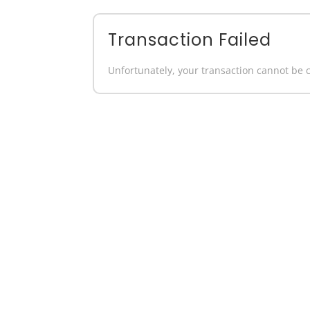
Transaction Failed
Unfortunately, your transaction cannot be c