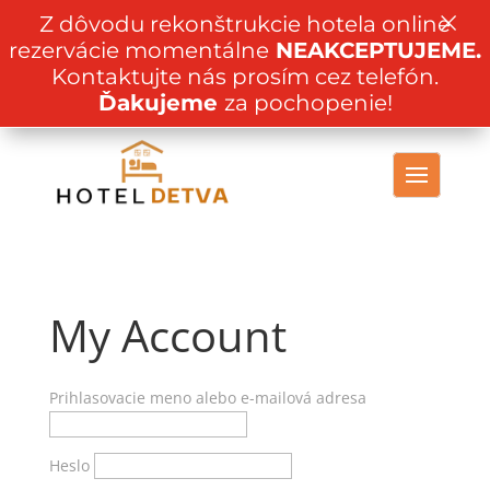
×
Z dôvodu rekonštrukcie hotela online
rezervácie momentálne
NEAKCEPTUJEME.
Kontaktujte nás prosím cez telefón.
Ďakujeme
za pochopenie!
My Account
Prihlasovacie meno alebo e-mailová adresa
Heslo